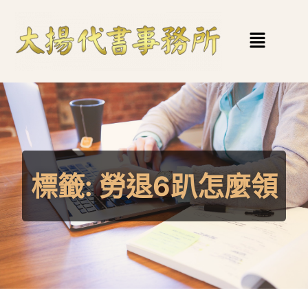
標籤:
勞退6趴怎麼領