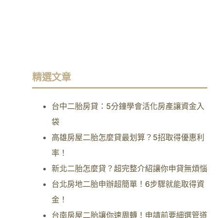
精選文章
台中二胎房貸：5分鐘學會活化房產讓資金入
袋
高雄房屋二胎怎麼貸最划算？5招取得優惠利
率！
新北二胎怎麼貸？超完整介紹讓你申貸無煩惱
台北房地二胎申辦超簡單！6步驟就能取得資
金！
台南房屋二胎讓你速周轉！申請前要細選管道