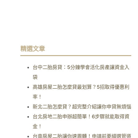
精選文章
台中二胎房貸：5分鐘學會活化房產讓資金入
袋
高雄房屋二胎怎麼貸最划算？5招取得優惠利
率！
新北二胎怎麼貸？超完整介紹讓你申貸無煩惱
台北房地二胎申辦超簡單！6步驟就能取得資
金！
台南房屋二胎讓你速周轉！申請前要細選管道