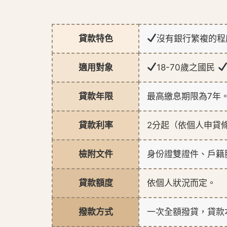
貸款特色
沒有銀行繁複的
適用對象
18-70歲之國民
貸款年限
最高繳息期限為7年
貸款利率
2分起（依個人申貸
檢附文件
身份證雙證件、戶籍
貸款額度
依個人狀況而定。
撥款方式
一次全額撥貸，貸款