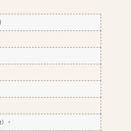
債
金）。