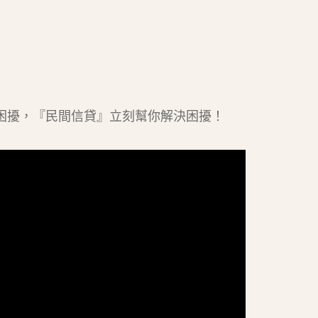
困擾，『民間信貸』立刻幫你解決困擾！