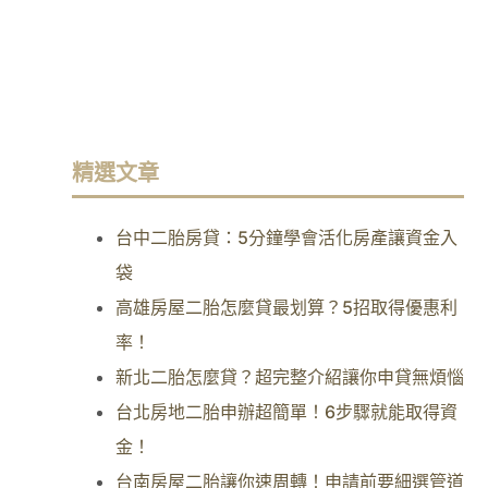
精選文章
台中二胎房貸：5分鐘學會活化房產讓資金入
袋
高雄房屋二胎怎麼貸最划算？5招取得優惠利
率！
新北二胎怎麼貸？超完整介紹讓你申貸無煩惱
台北房地二胎申辦超簡單！6步驟就能取得資
金！
台南房屋二胎讓你速周轉！申請前要細選管道