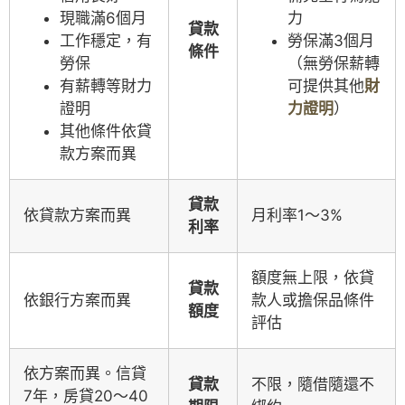
現職滿6個月
力
貸款
工作穩定，有
勞保滿3個月
條件
勞保
（無勞保薪轉
有薪轉等財力
可提供其他
財
證明
力證明
）
其他條件依貸
款方案而異
貸款
依貸款方案而異
月利率1～3%
利率
額度無上限，依貸
貸款
依銀行方案而異
款人或擔保品條件
額度
評估
依方案而異。信貸
貸款
不限，隨借隨還不
7年，房貸20～40