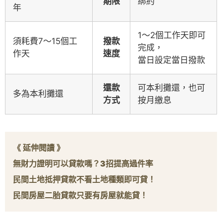
期限
綁約
年
1～2個工作天即可
須耗費7～15個工
撥款
完成，
作天
速度
當日設定當日撥款
還款
可本利攤還，也可
多為本利攤還
方式
按月繳息
《 延伸閱讀 》
無財力證明可以貸款嗎？
3
招提高過件率
民間土地抵押貸款不看土地種類即可貸！
民間房屋二胎貸款只要有房屋就能貸！