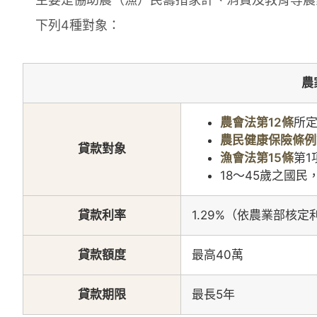
下列4種對象：
農
農會法第12條
所
農民健康保險條例
貸款對象
漁會法第15條
第1
18～45歲之國
貸款利率
1.29%（依農業部核
貸款額度
最高40萬
貸款期限
最長5年