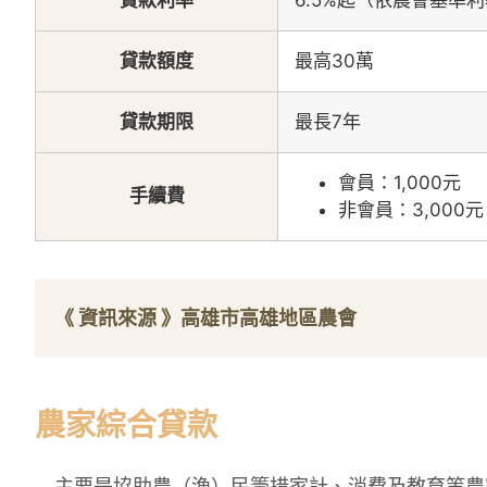
貸款利率
6.5%起（依農會基準
貸款額度
最高30萬
貸款期限
最長7年
會員：1,000元
手續費
非會員：3,000元
《 資訊來源 》
高雄市高雄地區農會
農家綜合貸款
主要是協助農（漁）民籌措家計、消費及教育等農