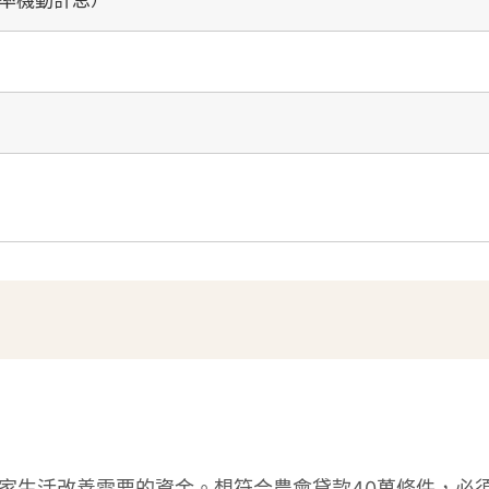
利率機動計息）
家生活改善需要的資金。想符合農會貸款40萬條件，必