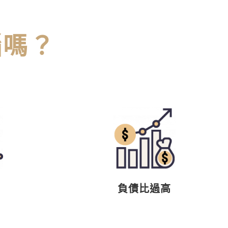
惱嗎？
負債比過高