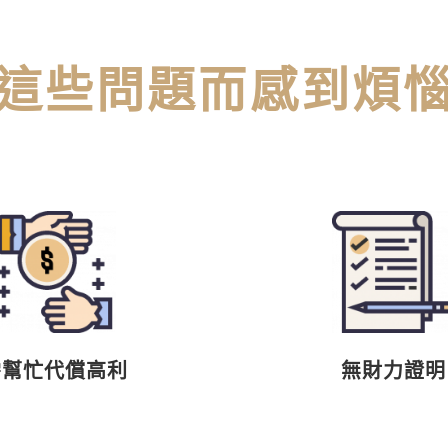
這些問題而感到煩
需幫忙代償高利
無財力證明