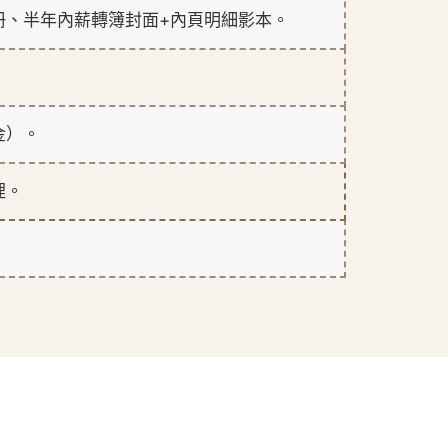
冊、半年內薪轉簿封面+內頁明細影本。
金）。
理。