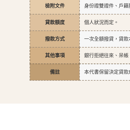
檢附文件
身份證雙證件、戶籍
貸款額度
個人狀況而定。
撥款方式
一次全額撥貸，貸款
其他事項
銀行拒絕往來、呆帳
備註
本代書保留決定貸款