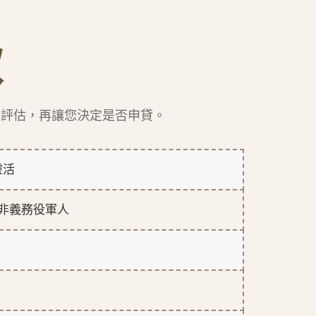
款
步評估，再讓您決定是否申貸。
靈活
非義務役軍人