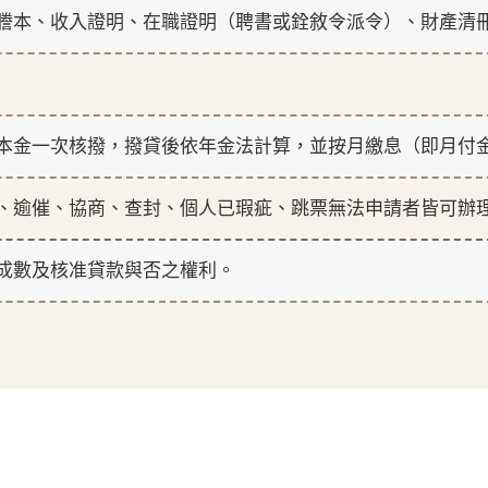
謄本、收入證明、在職證明（聘書或銓敘令派令）、財產清
本金一次核撥，撥貸後依年金法計算，並按月繳息（即月付
、逾催、協商、查封、個人已瑕疵、跳票無法申請者皆可辦
成數及核准貸款與否之權利。