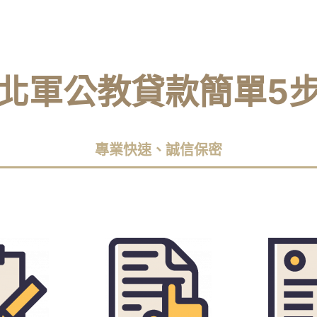
北軍公教貸款簡單5
專業快速、誠信保密