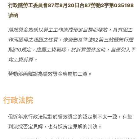
行政院勞工委員會87
年8
月20
日台87
勞動2
字第035198
號函
績效獎金如係以勞工工作達成預定目標而發放，具有因工
作而獲得之報酬之性質，依
勞動基準法§2第三款
暨施行細
則
§10
規定，應屬工資範疇，於計算退休金時，自應列入平
均工資計算。
勞動部函釋認為績效獎金應屬於工資。
行政法院
但近年來行政法院對於績效獎金的認定則不太一致，有些
判決採否定見解，也有採肯定見解的判決。