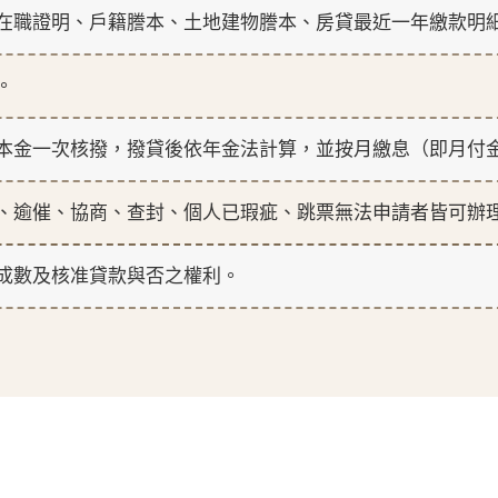
在職證明、戶籍謄本、土地建物謄本、房貸最近一年繳款明
。
本金一次核撥，撥貸後依年金法計算，並按月繳息（即月付
、逾催、協商、查封、個人已瑕疵、跳票無法申請者皆可辦
成數及核准貸款與否之權利。