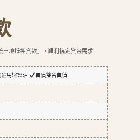
款
義土地抵押貸款』，順利搞定資金需求！
資金用途靈活
負債整合負債