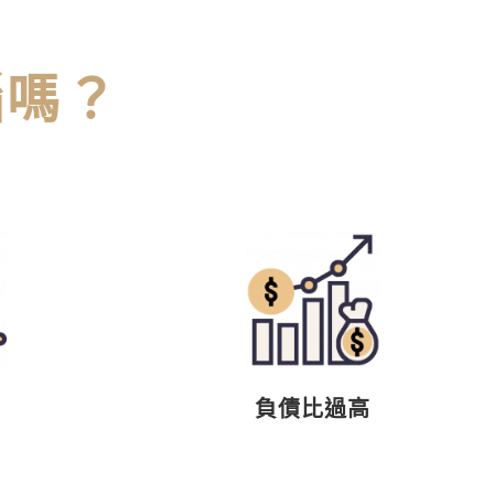
惱嗎？
負債比過高