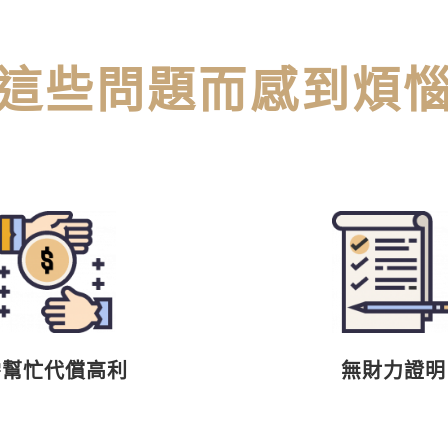
這些問題而感到煩
需幫忙代償高利
無財力證明