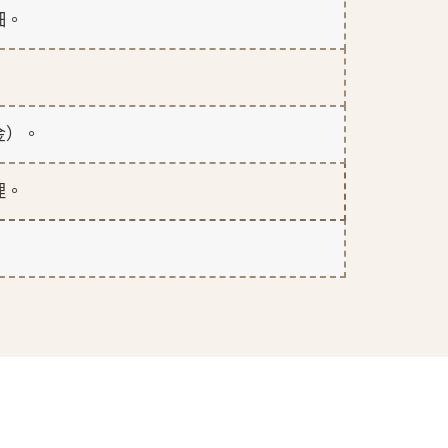
細。
金）。
理。