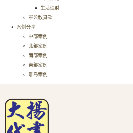
生活理財
軍公教貸款
案例分享
中部案例
北部案例
南部案例
東部案例
離島案例