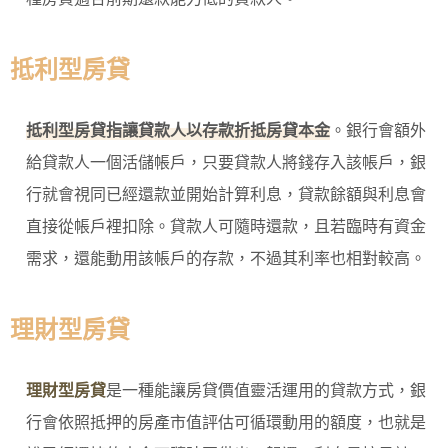
抵利型房貸
抵利型房貸指讓貸款人以存款折抵房貸本金
。銀行會額外
給貸款人一個活儲帳戶，只要貸款人將錢存入該帳戶，銀
行就會視同已經還款並開始計算利息，貸款餘額與利息會
直接從帳戶裡扣除。貸款人可隨時還款，且若臨時有資金
需求，還能動用該帳戶的存款，不過其利率也相對較高。
理財型房貸
理財型房貸
是一種能讓房貸價值靈活運用的貸款方式，銀
行會依照抵押的房產市值評估可循環動用的額度，也就是