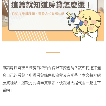
申請房貸時被各種房貸種類弄得眼花撩亂嗎？該如何選擇適
合自己的房貸？申辦房貸條件和流程又有哪些？本文將介紹
房貸種類、還款方式與申貸細節，快跟著大揚代書一起往下
看吧！