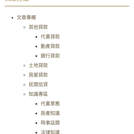
文章專欄
其他貸款
代書貸款
動產貸款
銀行貸款
土地貸款
房屋貸款
民間信貸
知識專區
代書業務
房產知識
時事話題
法律知識