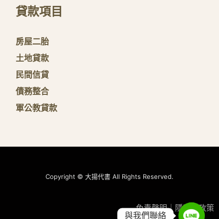
貸款項目
房屋二胎
土地貸款
民間信貸
債務整合
軍公教貸款
Copyright © 大揚代書 All Rights Reserved.
免責聲明
｜
隱私權政策
與我們聯絡