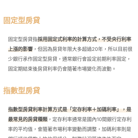
固定型房貸
固定型房貸指
採用固定式利率的計算方式，不受央行利率
上漲的影響
，但因為房貸年限大多超過20年，所以目前很
少銀行承作固定型房貸，通常銀行會設定前期利率固定，
固定期結束後房貸利率仍會隨著市場變化而波動。
指數型房貸
指數型房貸利率計算方式是「定存利率＋加碼利率」，是
最常見的房貸種類
，定存利率通常是國內10間銀行定存利
率的平均值，會隨著市場利率變動而調整，加碼利率則是