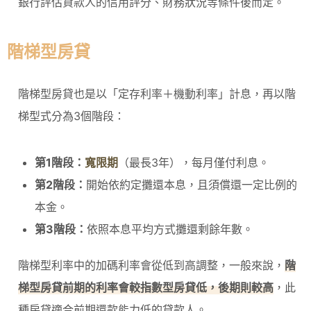
銀行評估貸款人的信用評分、財務狀況等條件後而定。
階梯型房貸
階梯型房貸也是以「定存利率＋機動利率」計息，再以階
梯型式分為3個階段：
第1階段：
寬限期
（最長3年），每月僅付利息。
第2階段：
開始依約定攤還本息，且須償還一定比例的
本金。
第3階段：
依照本息平均方式攤還剩餘年數。
階梯型利率中的加碼利率會從低到高調整，一般來說，
階
梯型房貸前期的利率會較指數型房貸低，後期則較高
，此
種房貸適合前期還款能力低的貸款人。