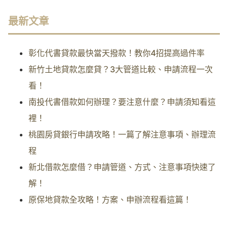
最新文章
彰化代書貸款最快當天撥款！教你4招提高過件率
新竹土地貸款怎麼貸？3大管道比較、申請流程一次
看！
南投代書借款如何辦理？要注意什麼？申請須知看這
裡！
桃園房貸銀行申請攻略！一篇了解注意事項、辦理流
程
新北借款怎麼借？申請管道、方式、注意事項快速了
解！
原保地貸款全攻略！方案、申辦流程看這篇！