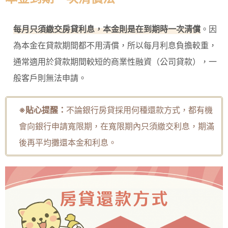
每月只須繳交房貸利息，本金則是在到期時一次清償
。因
為本金在貸款期間都不用清償，所以每月利息負擔較重，
通常適用於貸款期間較短的商業性融資（公司貸款），一
般客戶則無法申請。
※貼心提醒：
不論銀行房貸採用何種還款方式，都有機
會向銀行申請寬限期，在寬限期內只須繳交利息，期滿
後再平均攤還本金和利息。