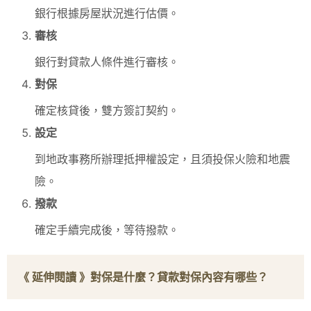
銀行根據房屋狀況進行估價。
審核
銀行對貸款人條件進行審核。
對保
確定核貸後，雙方簽訂契約。
設定
到地政事務所辦理抵押權設定，且須投保火險和地震
險。
撥款
確定手續完成後，等待撥款。
《 延伸閱讀 》
對保是什麼？貸款對保內容有哪些？