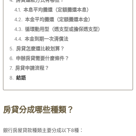
本息平均攤還（定額攤還本息）
本金平均攤還（定額攤還本金）
循環動用型（透支型或擔保透支型）
本金到期一次清償法
房貸怎麼還比較划算？
申辦房貸需要什麼條件？
房貸申請流程？
結語
房貸分成哪些種類？
銀行房屋貸款種類主要分成以下8種：