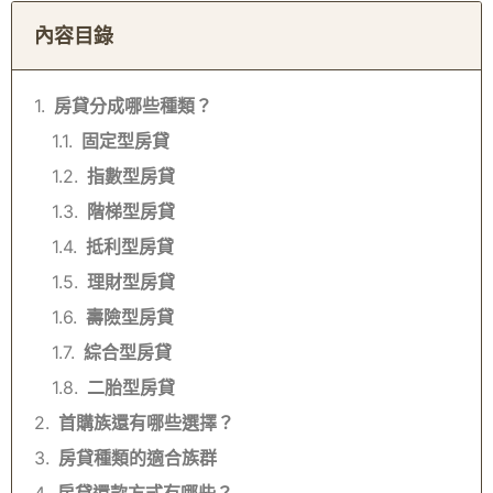
內容目錄
房貸分成哪些種類？
固定型房貸
指數型房貸
階梯型房貸
抵利型房貸
理財型房貸
壽險型房貸
綜合型房貸
二胎型房貸
首購族還有哪些選擇？
房貸種類的適合族群
房貸還款方式有哪些？