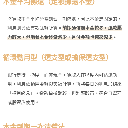
本金平均攤還（定額攤還本金）
將貸款本金平均分攤到每一期償還，因此本金是固定的，
利息則會依貸款餘額計算。
前期須償還本金較多，還款壓
力較大，但隨著本金逐漸減少，月付金額也越來越少
。
循環動用型（透支型或擔保透支型）
銀行是撥「額度」而非現金，貸款人在額度內可循還動
用，利息依動用金額與天數計算，再將每日的利息加總來
「按月繳息」。繳款負擔較輕，但利率較高，適合自營商
或股票族使用。
本金到期一次清償法