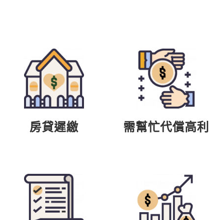
房貸遲繳
需幫忙代償高利