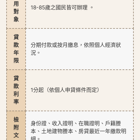
用
18-85歲之國民皆可辦理 。
對
象
貸
款
分期付款或按月繳息，依照個人經濟狀
年
況。
限
貸
款
1分起（依個人申貸條件而定）
利
率
檢
身份證、收入證明、在職證明、戶籍謄
附
本、土地建物謄本、房貸最近一年繳款明
文
細。