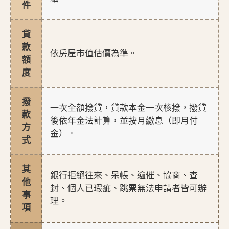
件
貸
款
依房屋市值估價為準。
額
度
撥
一次全額撥貸，貸款本金一次核撥，撥貸
款
後依年金法計算，並按月繳息（即月付
方
金）。
式
其
銀行拒絕往來、呆帳、逾催、協商、查
他
封、個人已瑕疵、跳票無法申請者皆可辦
事
理。
項