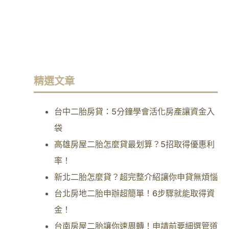
精選文章
台中二胎房貸：5分鐘學會活化房產讓資金入
袋
高雄房屋二胎怎麼貸最划算？5招取得優惠利
率！
新北二胎怎麼貸？超完整介紹讓你申貸無煩惱
台北房地二胎申辦超簡單！6步驟就能取得資
金！
台南房屋二胎讓你速周轉！申請前要細選管道