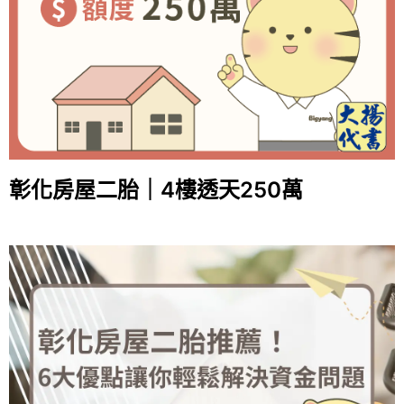
彰化房屋二胎｜4樓透天250萬