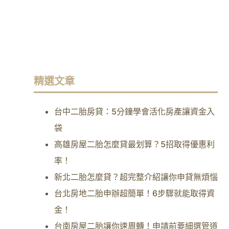
精選文章
台中二胎房貸：5分鐘學會活化房產讓資金入
袋
高雄房屋二胎怎麼貸最划算？5招取得優惠利
率！
新北二胎怎麼貸？超完整介紹讓你申貸無煩惱
台北房地二胎申辦超簡單！6步驟就能取得資
金！
台南房屋二胎讓你速周轉！申請前要細選管道