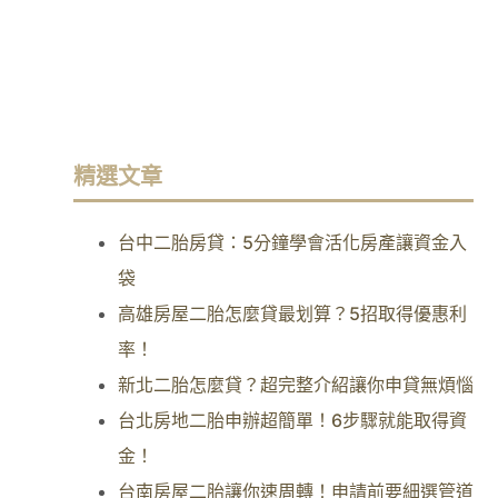
精選文章
台中二胎房貸：5分鐘學會活化房產讓資金入
袋
高雄房屋二胎怎麼貸最划算？5招取得優惠利
率！
新北二胎怎麼貸？超完整介紹讓你申貸無煩惱
台北房地二胎申辦超簡單！6步驟就能取得資
金！
台南房屋二胎讓你速周轉！申請前要細選管道