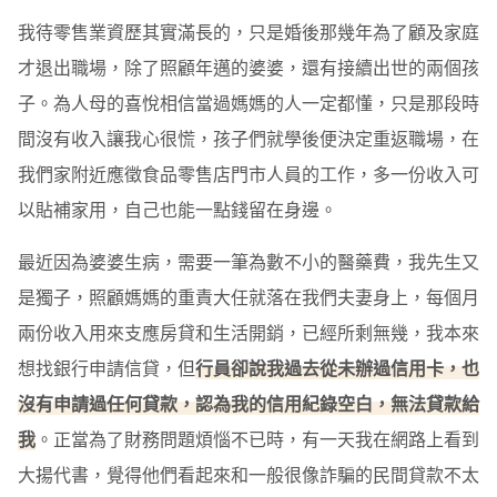
我待零售業資歷其實滿長的，只是婚後那幾年為了顧及家庭
才退出職場，除了照顧年邁的婆婆，還有接續出世的兩個孩
子。為人母的喜悅相信當過媽媽的人一定都懂，只是那段時
間沒有收入讓我心很慌，孩子們就學後便決定重返職場，在
我們家附近應徵食品零售店門市人員的工作，多一份收入可
以貼補家用，自己也能一點錢留在身邊。
最近因為婆婆生病，需要一筆為數不小的醫藥費，我先生又
是獨子，照顧媽媽的重責大任就落在我們夫妻身上，每個月
兩份收入用來支應房貸和生活開銷，已經所剩無幾，我本來
想找銀行申請信貸，但
行員卻說我過去從未辦過信用卡，也
沒有申請過任何貸款，認為我的信用紀錄空白，無法貸款給
我
。正當為了財務問題煩惱不已時，有一天我在網路上看到
大揚代書，覺得他們看起來和一般很像詐騙的民間貸款不太