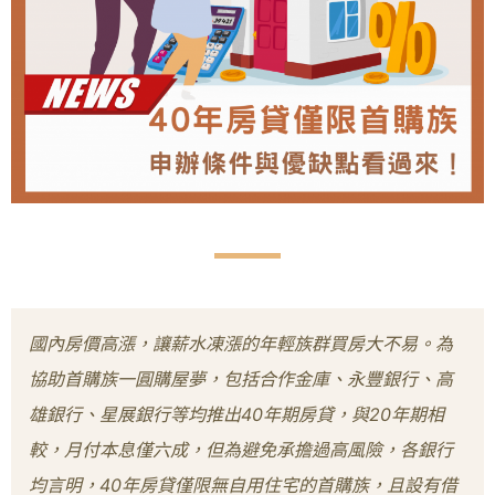
國內房價高漲，讓薪水凍漲的年輕族群買房大不易。為
協助首購族一圓購屋夢，包括合作金庫、永豐銀行、高
雄銀行、星展銀行等均推出40年期房貸，與20年期相
較，月付本息僅六成，但為避免承擔過高風險，各銀行
均言明，40年房貸僅限無自用住宅的首購族，且設有借