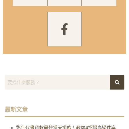
最新文章
彰化代書貸款最快當天撥款！教你4招提高過件率