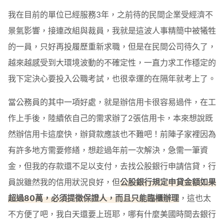
我在目前的單位已經服務3年，之前待的民間企業受經濟不
景氣影響，接連改組與裁員，我就是這波人事精簡中被犧牲
的一員，只好再投履歷重新求職，但是在民間公司待久了，
越來越感受到大環境波動的不確定性，一直力求工作穩定的
我下定決心要投入公職考試，也很幸運的在隔年就考上了。
當公務員的其中一項好處，就是辦信用卡很容易過件，在工
作上手後，陸續依自己的需求辦了2張信用卡，本來想說既
然辦信用卡這麼快，辦貸款應該也不難吧！前陣子家裡因為
有許多地方需要修繕，想趁過年前一次解決，急需一筆資
金，但我的存款還不足以支付，去找公股銀行申請信貸，行
員說雖然我的信用狀況良好，但
公股銀行規定申貸金額如果
超過80萬，必須提徵保證人，而且只能臨櫃辦理
，這也太
不方便了吧，我白天還要上班耶，哪有什麼美國時間去銀行