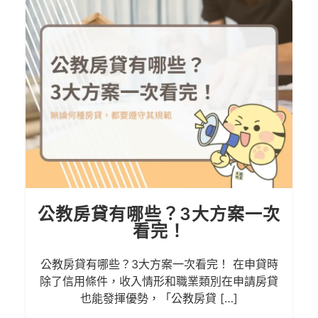
貸有哪些？3大方案一次
軍公教信貸
看完！
方案、申
哪些？3大方案一次看完！ 在申貸時
軍公教信貸2026
件，收入情形和職業類別在申請房貸
在這！ 軍公教信
能發揮優勢，「公教房貸 […]
還免收手