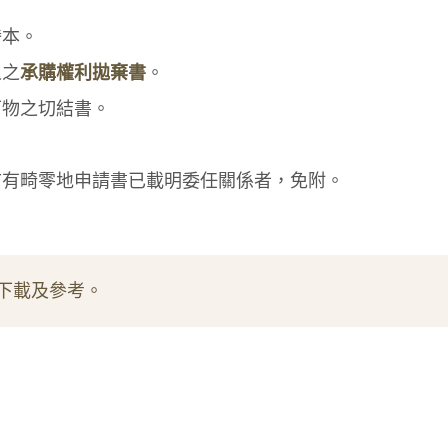
謄本。
人之
承購權利拋棄書
。
下物之切結書。
市有畸零地申請書已載明委任關係者，免附。
下載及參考。