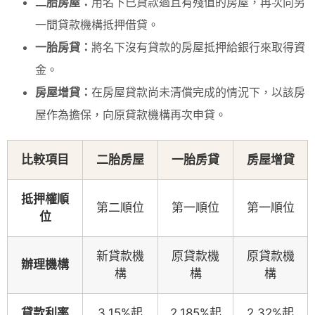
二胎房屋：
用名下已貸款過且有殘值的房屋，再次向另
一間貸款機構抵押借貸。
一胎房貸：
將名下沒有貸款的房屋抵押給銀行來取得資
金。
房屋增貸：
在房屋貸款尚未清償完成的情況下，以該房
屋作為擔保，向原貸款機構再次申貸。
比較項目
二胎房屋
一胎房貸
房屋增貸
抵押權順
第二順位
第一順位
第一順位
位
新貸款機
原貸款機
原貸款機
辦理機構
構
構
構
貸款利率
3.15%起
2.185%起
2.32%起