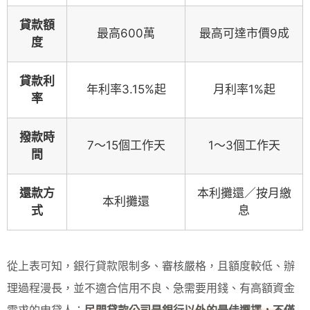
貸款額
最高600萬
最高可達市價9成
度
貸款利
年利率3.15%起
月利率1%起
率
撥款時
7～15個工作天
1～3個工作天
間
還款方
本利攤還／按月繳
本利攤還
式
息
從上表可知，銀行貸款限制多、審核嚴格，且額度較低、辦
理過程漫長，並不適合信用不良、急需要用錢、有高額資金