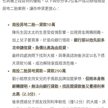
也具備上段提到的優點，以下與你分享2位客戶成功辦理南投
房地二胎案例，讓你申貸更放心：
南投房地二胎—貸款10萬
陳先生因太太的生意受疫情影響，出現資金周轉困難，
加上兒子要買車，於是向銀行借款，
銀行卻以他先前多
次申請信貸、負債比高為由拒貸
。
最終四處詢問下找到大揚，與專員諮詢後決定以名下透
天貸款10萬，成功解除家庭經濟危機。
南投二胎房地貸款—貸款250萬
劉小姐想支持女兒的手搖飲品牌加盟夢想，
但她本身無
薪轉證明，無法向銀行貸款，找民間貸款後又覺得利率
太高（2.3分）
。
後來透過兒子朋友找到利率較低（僅1.2分）的大揚，決