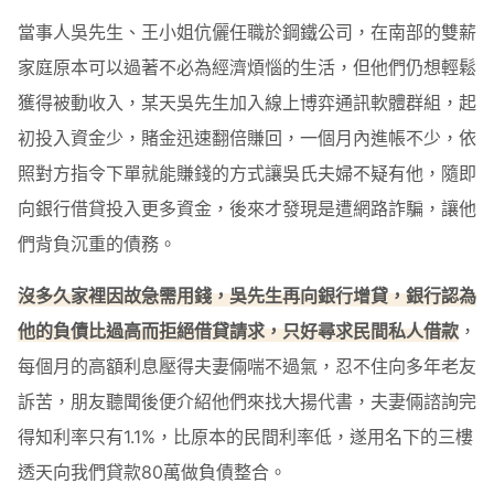
當事人吳先生、王小姐伉儷任職於鋼鐵公司，在南部的雙薪
家庭原本可以過著不必為經濟煩惱的生活，但他們仍想輕鬆
獲得被動收入，某天吳先生加入線上博弈通訊軟體群組，起
初投入資金少，賭金迅速翻倍賺回，一個月內進帳不少，依
照對方指令下單就能賺錢的方式讓吳氏夫婦不疑有他，隨即
向銀行借貸投入更多資金，後來才發現是遭網路詐騙，讓他
們背負沉重的債務。
沒多久家裡因故急需用錢，吳先生再向銀行增貸，銀行認為
他的負債比過高而拒絕借貸請求，只好尋求民間私人借款
，
每個月的高額利息壓得夫妻倆喘不過氣，忍不住向多年老友
訴苦，朋友聽聞後便介紹他們來找大揚代書，夫妻倆諮詢完
得知利率只有1.1%，比原本的民間利率低，遂用名下的三樓
透天向我們貸款80萬做負債整合。