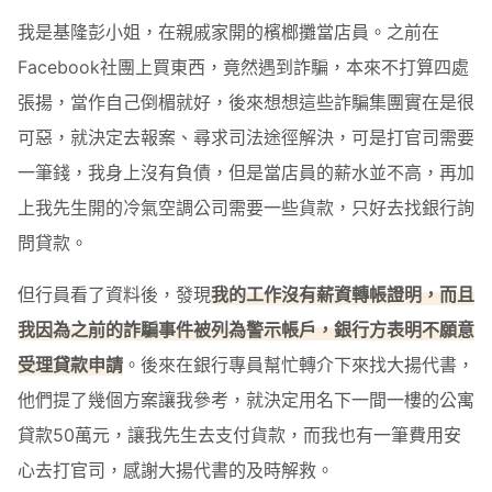
我是基隆彭小姐，在親戚家開的檳榔攤當店員。之前在
Facebook社團上買東西，竟然遇到詐騙，本來不打算四處
張揚，當作自己倒楣就好，後來想想這些詐騙集團實在是很
可惡，就決定去報案、尋求司法途徑解決，可是打官司需要
一筆錢，我身上沒有負債，但是當店員的薪水並不高，再加
上我先生開的冷氣空調公司需要一些貨款，只好去找銀行詢
問貸款。
但行員看了資料後，發現
我的工作沒有薪資轉帳證明，而且
我因為之前的詐騙事件被列為警示帳戶，銀行方表明不願意
受理貸款申請
。後來在銀行專員幫忙轉介下來找大揚代書，
他們提了幾個方案讓我參考，就決定用名下一間一樓的公寓
貸款50萬元，讓我先生去支付貨款，而我也有一筆費用安
心去打官司，感謝大揚代書的及時解救。