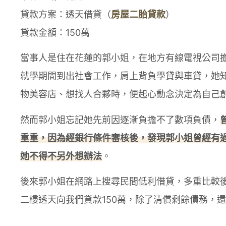
貸款方案：透天借貸（
房屋二胎貸款
）
貸款金額：150萬
當事人是住在花蓮的郭小姐，在地方有線電視公司
就學期間到出社會工作，肩上背負學貸與車貸，她
物美容店、想找人合夥時，便起心動念決定為自己
然而郭小姐忘記她先前因逐漸負擔不了數項負債，
重重，因為經銀行條件審核後，發現郭小姐曾經有
她不得不另外想辦法
。
後來郭小姐在網路上搜尋民間低利借貸，多重比較
二樓透天向我們貸款150萬，除了清償剩餘債務，