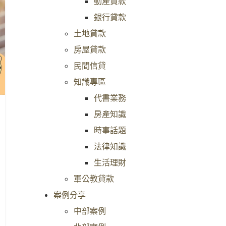
動產貸款
銀行貸款
土地貸款
房屋貸款
民間信貸
知識專區
代書業務
桃園房貸銀行申請攻略！一篇了
民間房屋貸款
房產知識
解注意事項、辦理流程
屋
時事話題
法律知識
桃園房貸銀行申請攻略！一篇了解
民間房屋貸款
注意事項、辦理流程 準備在桃園
也可申請 當
生活理財
買房，卻不知道自己能負擔多少房
轉證明，或持
軍公教貸款
貸？銀行房貸又該如何 […]
順利向銀行申
案例分享
READ MORE
REA
中部案例