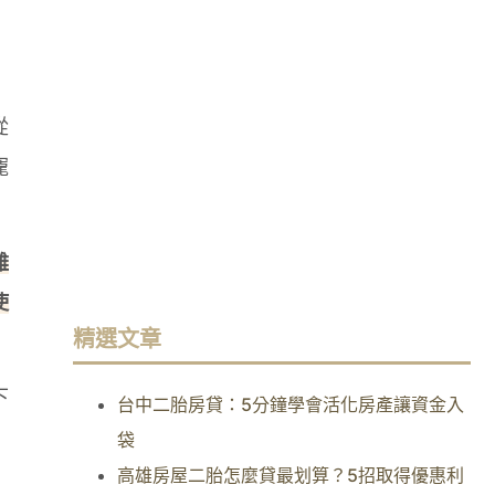
從
寵
難
使
精選文章
下
台中二胎房貸：5分鐘學會活化房產讓資金入
袋
高雄房屋二胎怎麼貸最划算？5招取得優惠利