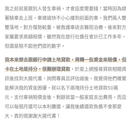
我之前就是跟別人發生車禍，才會這麼需要錢！當時因為趕
著騎車去上班，車速過快不小心撞到前面的車，我們兩人雙
雙落地，對方傷勢較重，被救護車送去醫院治療，後來對方
家屬要求高額賠償，雖然我在旅行社擔任會計已工作多年，
但還是賠不起他們提的數字。
我本來想去跟銀行申請土地貸款，周轉一些資金來賠償，但
卡在土地是持分，很難辦理貸款
，於是上網搜尋貸款相關資
訊後找到大揚代書，詢問專員且評估過後，我覺得他們確實
能解決我的資金困擾，就以名下兩塊持分土地貸款50萬
元，支付車禍賠償金後，剩餘就當一般家庭支出費用，而且
可以每個月還可以本利攤還，讓我後續還款負擔不會那麼
大，真的很謝謝大揚代書！