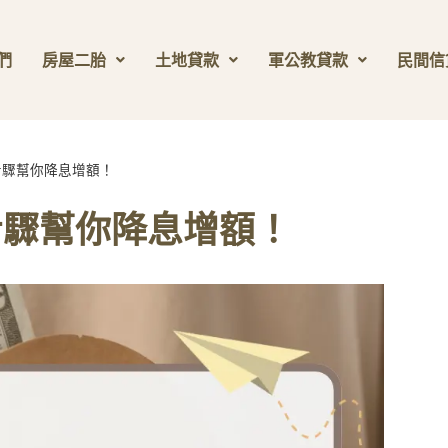
們
房屋二胎
土地貸款
軍公教貸款
民間信
步驟幫你降息增額！
步驟幫你降息增額！