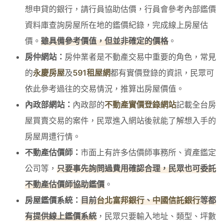
想申貸的銀行，請行員協助估價，行員會參考內部鑑價
資料庫查詢房屋所在地的鑑價紀錄，完成線上房屋估
價。
雖具備參考價值，但並非確定的價格
。
房仲網站：
房仲業者是不動產交易中重要的角色，常見
的
永慶房屋
及
591租屋網
都有實價登錄的資訊，民眾可
依此參考過往的交易情況，推算出房屋價值。
內政部網站：
內政部的
不動產實價登錄網站
記載全台房
屋買賣交易的案件，民眾進入網站後就能了解想入手的
房屋周遭行情。
不動產估價師：
市面上有許多估價師事務所、資產鑑定
公司等，
只要事先詢問過費用確認合理，民眾也可委託
不動產估價師協助鑑價
。
房屋鑑價系統：
目前
台北富邦銀行
、
中國信託銀行
等都
有提供線上鑑價系統
，民眾只要輸入地址、類型、坪數