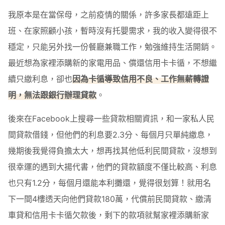
我原本是在當保母，之前疫情的關係，許多家長都遠距上
班、在家照顧小孩，暫時沒有托嬰需求，我的收入變得很不
穩定，只能另外找一份餐廳兼職工作，勉強維持生活開銷。
最近想為家裡添購新的家電用品、償還信用卡卡循，不想繼
續只繳利息，卻也
因為卡循導致信用不良、工作無薪轉證
明，無法跟銀行辦理貸款
。
後來在Facebook上搜尋一些貸款相關資訊，和一家私人民
間貸款借錢，但他們的利息要2.3分、每個月只單純繳息，
幾期後我覺得負擔太大，想再找其他低利民間貸款，沒想到
很幸運的遇到大揚代書，他們的貸款額度不僅比較高、利息
也只有1.2分，每個月還能本利攤還，覺得很划算！就用名
下一間4樓透天向他們貸款180萬，代償前民間貸款、繳清
車貸和信用卡卡循欠款後，剩下的款項就幫家裡添購新家