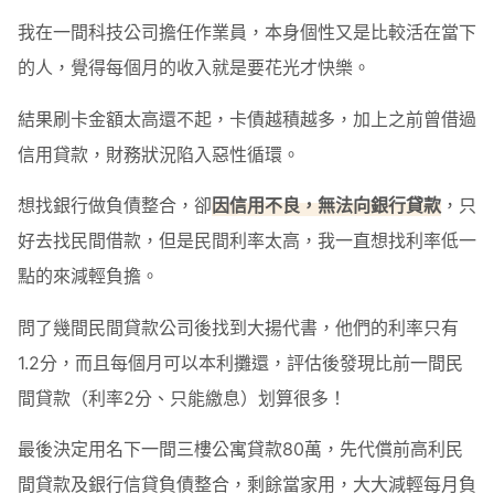
我在一間科技公司擔任作業員，本身個性又是比較活在當下
的人，覺得每個月的收入就是要花光才快樂。
結果刷卡金額太高還不起，卡債越積越多，加上之前曾借過
信用貸款，財務狀況陷入惡性循環。
想找銀行做負債整合，卻
因信用不良，無法向銀行貸款
，只
好去找民間借款，但是民間利率太高，我一直想找利率低一
點的來減輕負擔。
問了幾間民間貸款公司後找到大揚代書，他們的利率只有
1.2分，而且每個月可以本利攤還，評估後發現比前一間民
間貸款（利率2分、只能繳息）划算很多！
最後決定用名下一間三樓公寓貸款80萬，先代償前高利民
間貸款及銀行信貸負債整合，剩餘當家用，大大減輕每月負