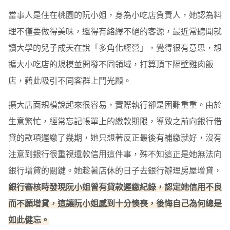
當事人是住在桃園的阮小姐，身為小吃店負責人，她認為料
理不僅要做得美味，還得有絡繹不絕的客源，最近常聽聞就
讀大學的兒子成天在說「多角化經營」，覺得很有意思，想
擴大小吃店的規模並開發不同領域，打算頂下隔壁雞肉飯
店，藉此吸引不同客群上門光顧。
擴大店面規模說起來很容易，實際執行卻是困難重重。由於
生意繁忙，經常忘記帳單上的繳款期限，導致之前向銀行借
貸的款項遲繳了幾期，她只想著反正最後有補繳就好，沒有
注意到銀行很重視還款信用這件事，殊不知這正是她無法向
銀行增貸的關鍵。她趁著店休的日子去銀行辦理房屋增貸，
銀行審核時發現阮小姐曾有貸款遲繳紀錄，認定她信用不良
而不願增貸，這讓阮小姐感到十分懊喪，後悔自己為何總是
如此健忘。