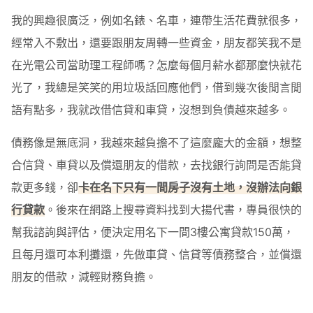
我的興趣很廣泛，例如名錶、名車，連帶生活花費就很多，
經常入不敷出，還要跟朋友周轉一些資金，朋友都笑我不是
在光電公司當助理工程師嗎？怎麼每個月薪水都那麼快就花
光了，我總是笑笑的用垃圾話回應他們，借到幾次後閒言閒
語有點多，我就改借信貸和車貸，沒想到負債越來越多。
債務像是無底洞，我越來越負擔不了這麼龐大的金額，想整
合信貸、車貸以及償還朋友的借款，去找銀行詢問是否能貸
款更多錢，卻
卡在名下只有一間房子沒有土地，沒辦法向銀
行貸款
。後來在網路上搜尋資料找到大揚代書，專員很快的
幫我諮詢與評估，便決定用名下一間3樓公寓貸款150萬，
且每月還可本利攤還，先做車貸、信貸等債務整合，並償還
朋友的借款，減輕財務負擔。