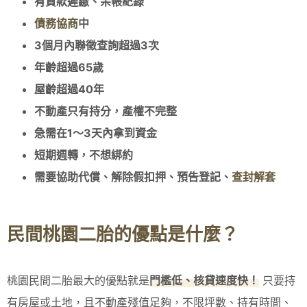
有貸款遲繳、呆帳紀錄
債務協商
中
3
個月內聯徵查詢超過
3
次
年齡超過
65
歲
屋齡超過
40
年
不動產只有持分，產權不完整
急需在
1
～
3
天內拿到資金
短期週轉，不想綁約
需要協助代償、解除假扣押、預告登記、
查封解套
民間桃園二胎的優點是什麼？
桃園民間二胎最大的優點就是
門檻低、核貸速度快！
只要持
有房屋或土地，且不動產殘值足夠，不限坪數、持有時間、