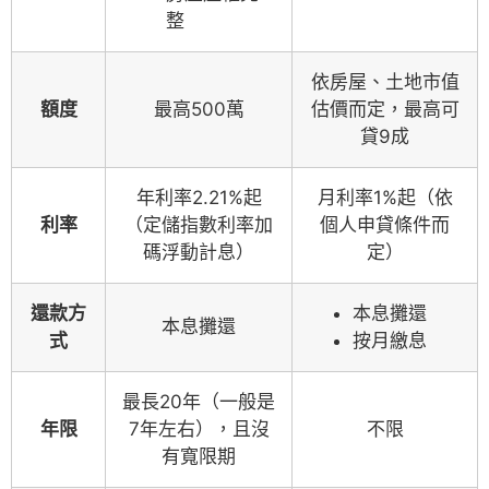
整
依房屋、土地市值
額度
最高500萬
估價而定，最高可
貸9成
年利率2.21%起
月利率1%起（依
利率
（定儲指數利率加
個人申貸條件而
碼浮動計息）
定）
還款方
本息攤還
本息攤還
式
按月繳息
最長20年（一般是
年限
7年左右），且沒
不限
有寬限期