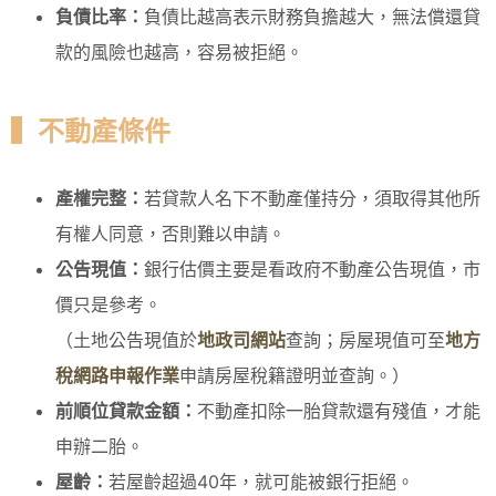
負債比率：
負債比越高表示財務負擔越大，無法償還貸
款的風險也越高，容易被拒絕。
▍不動產條件
產權完整：
若貸款人名下不動產僅持分，須取得其他所
有權人同意，否則難以申請。
公告現值：
銀行估價主要是看政府不動產公告現值，市
價只是參考。
（土地公告現值於
地政司網站
查詢；房屋現值可至
地方
稅網路申報作業
申請房屋稅籍證明並查詢。）
前順位貸款金額：
不動產扣除一胎貸款還有殘值，才能
申辦二胎。
屋齡：
若屋齡超過40年，就可能被銀行拒絕。